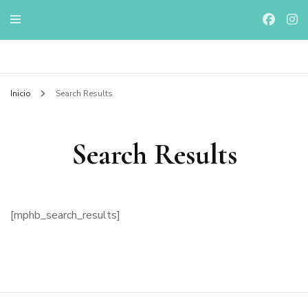
Online Store trajes de baño de diseño mexicano
Valkiria Market
Inicio
Search Results
trajes de baño
diseño mexicano
Search Results
[mphb_search_results]